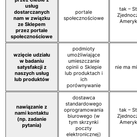
usług
tak – S
dostarczanych
portale
Zjednoc
nam w związku
społecznościowe
Ameryk
ze Sklepem
przez portale
społecznościowe
podmioty
wzięcie udziału
umożliwiające
w badaniu
umieszczanie
satysfakcji z
opinii o Sklepie
nie ma mi
naszych usług
lub produktach i
lub produktów
ich
porównywanie
dostawca
standardowego
nawiązanie z
oprogramowania
tak – S
nami kontaktu
biurowego (w
Zjednoc
(np. zadanie
tym skrzynki
Ameryk
pytania)
poczty
elektronicznej)