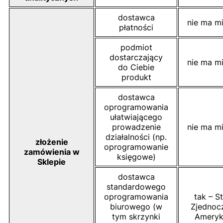
dostawca
nie ma mi
płatności
podmiot
dostarczający
nie ma mi
do Ciebie
produkt
dostawca
oprogramowania
ułatwiającego
prowadzenie
nie ma mi
działalności (np.
złożenie
oprogramowanie
zamówienia w
księgowe)
Sklepie
dostawca
standardowego
oprogramowania
tak – S
biurowego (w
Zjednoc
tym skrzynki
Ameryk