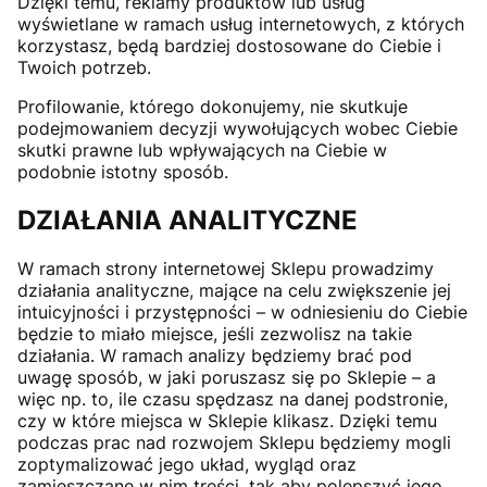
Dzięki temu, reklamy produktów lub usług
wyświetlane w ramach usług internetowych, z których
korzystasz, będą bardziej dostosowane do Ciebie i
Twoich potrzeb.
Profilowanie, którego dokonujemy, nie skutkuje
podejmowaniem decyzji wywołujących wobec Ciebie
skutki prawne lub wpływających na Ciebie w
podobnie istotny sposób.
DZIAŁANIA ANALITYCZNE
W ramach strony internetowej Sklepu prowadzimy
działania analityczne, mające na celu zwiększenie jej
intuicyjności i przystępności – w odniesieniu do Ciebie
będzie to miało miejsce, jeśli zezwolisz na takie
działania. W ramach analizy będziemy brać pod
uwagę sposób, w jaki poruszasz się po Sklepie – a
więc np. to, ile czasu spędzasz na danej podstronie,
czy w które miejsca w Sklepie klikasz. Dzięki temu
podczas prac nad rozwojem Sklepu będziemy mogli
zoptymalizować jego układ, wygląd oraz
zamieszczane w nim treści, tak aby polepszyć jego