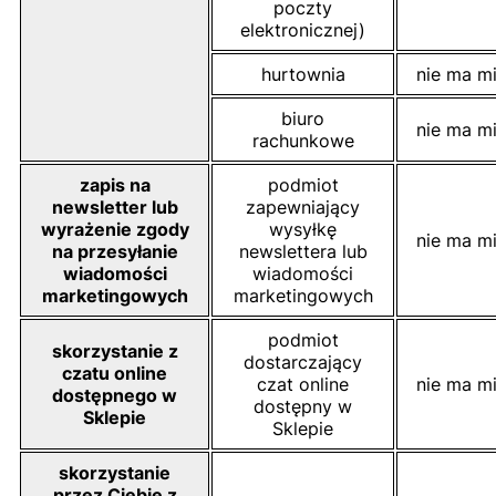
poczty
elektronicznej)
hurtownia
nie ma mi
biuro
nie ma mi
rachunkowe
zapis na
podmiot
newsletter lub
zapewniający
wyrażenie zgody
wysyłkę
nie ma mi
na przesyłanie
newslettera lub
wiadomości
wiadomości
marketingowych
marketingowych
podmiot
skorzystanie z
dostarczający
czatu online
czat online
nie ma mi
dostępnego w
dostępny w
Sklepie
Sklepie
skorzystanie
przez Ciebie z