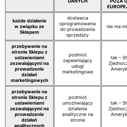
DANYCH
POZA U
EUROPE
dostawca
każde działanie
oprogramowania
w związku ze
nie ma mi
do prowadzenia
Sklepem
sprzedaży
przebywanie na
stronie Sklepu z
podmiot
ustawieniami
tak – S
zapewniający
zezwalającymi na
Zjednoc
usługi
prowadzenie
Ameryk
marketingowe
działań
marketingowych
przebywanie na
stronie Sklepu z
podmiot
ustawieniami
umożliwiający
tak – S
zezwalającymi na
działania
Zjednoc
prowadzenie
analityczne na
Ameryk
działań
stronie
analitycznych