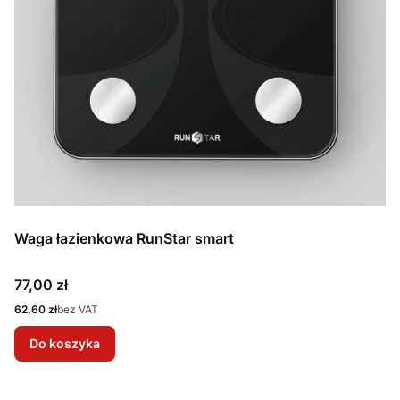
Waga łazienkowa RunStar smart
Cena
77,00 zł
Cena
62,60 zł
bez VAT
Do koszyka