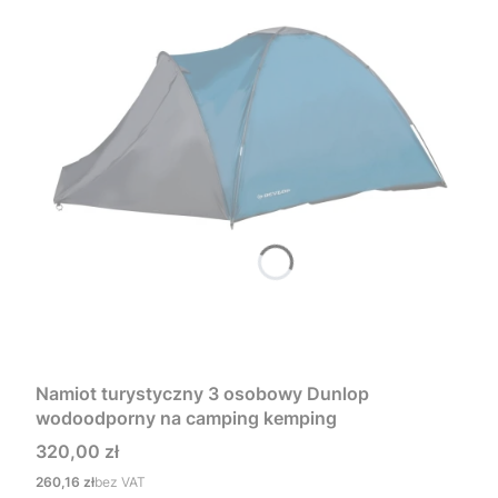
Namiot turystyczny 3 osobowy Dunlop
wodoodporny na camping kemping
Cena
320,00 zł
Cena
260,16 zł
bez VAT