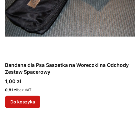
Bandana dla Psa Saszetka na Woreczki na Odchody
Zestaw Spacerowy
Cena
1,00 zł
Cena
0,81 zł
bez VAT
Do koszyka