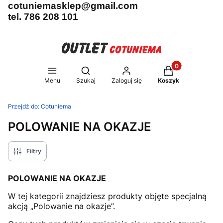
cotuniemasklep@gmail.com
tel. 786 208 101
Produkty w koszy
Otwórz wyszukiwarkę
Menu
Szukaj
Zaloguj się
Koszyk
Przejdź do:
Cotuniema
POLOWANIE NA OKAZJE
Filtry
POLOWANIE NA OKAZJE
W tej kategorii znajdziesz produkty objęte specjalną
akcją „Polowanie na okazje”.