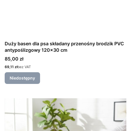
Duży basen dla psa składany przenośny brodzik PVC
antypoślizgowy 120x30 cm
Cena
85,00 zł
Cena
69,11 zł
bez VAT
Niedostępny