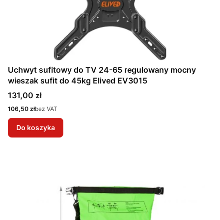
Uchwyt sufitowy do TV 24-65 regulowany mocny
wieszak sufit do 45kg Elived EV3015
Cena
131,00 zł
Cena
106,50 zł
bez VAT
Do koszyka