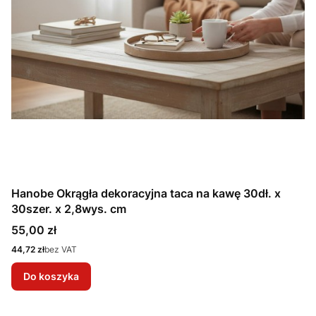
Hanobe Okrągła dekoracyjna taca na kawę 30dł. x
30szer. x 2,8wys. cm
Cena
55,00 zł
Cena
44,72 zł
bez VAT
Do koszyka