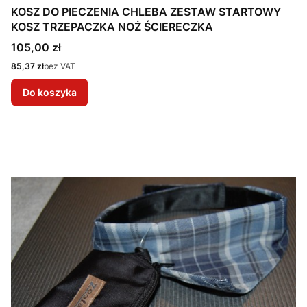
KOSZ DO PIECZENIA CHLEBA ZESTAW STARTOWY
KOSZ TRZEPACZKA NOŻ ŚCIERECZKA
Cena
105,00 zł
Cena
85,37 zł
bez VAT
Do koszyka