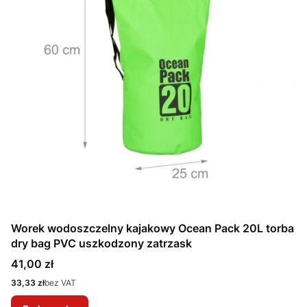
Worek wodoszczelny kajakowy Ocean Pack 20L torba
dry bag PVC uszkodzony zatrzask
Cena
41,00 zł
Cena
33,33 zł
bez VAT