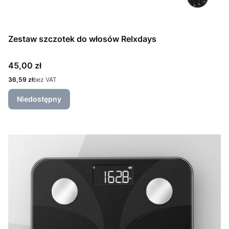
Zestaw szczotek do włosów Relxdays
Cena
45,00 zł
Cena
36,59 zł
bez VAT
Niedostępny