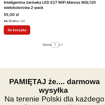
Inteligentna żarówka LED E27 WiFi Meross MSL120
wielokolorowa 2-pack
Cena
55,00 zł
Cena
44,72 zł
bez VAT
Do koszyka
Strona
z 1
PAMIĘTAJ że.... darmowa
wysyłka
Na terenie Polski dla każdego