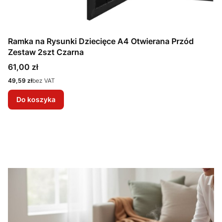
Ramka na Rysunki Dziecięce A4 Otwierana Przód
Zestaw 2szt Czarna
Cena
61,00 zł
Cena
49,59 zł
bez VAT
Do koszyka