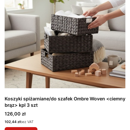
Koszyki spiżarniane/do szafek Ombre Woven <ciemny
brąz> kpl 3 szt
Cena
126,00 zł
Cena
102,44 zł
bez VAT