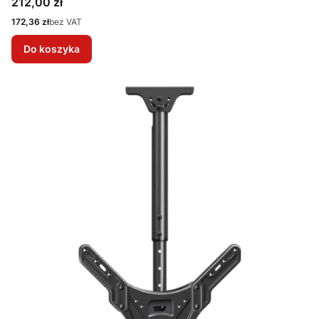
Cena
212,00 zł
Cena
172,36 zł
bez VAT
Do koszyka