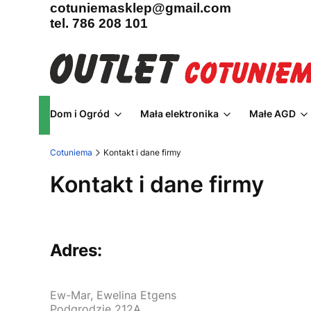
cotuniemasklep@gmail.com
tel. 786 208 101
Dom i Ogród
Mała elektronika
Małe AGD
Cotuniema
Kontakt i dane firmy
Kontakt i dane firmy
Adres:
Ew-Mar, Ewelina Etgens
Podgrodzie 212A