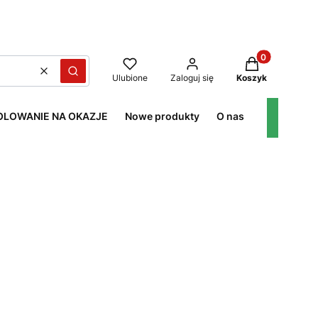
Produkty w kos
Wyczyść
Szukaj
Ulubione
Zaloguj się
Koszyk
OLOWANIE NA OKAZJE
Nowe produkty
O nas