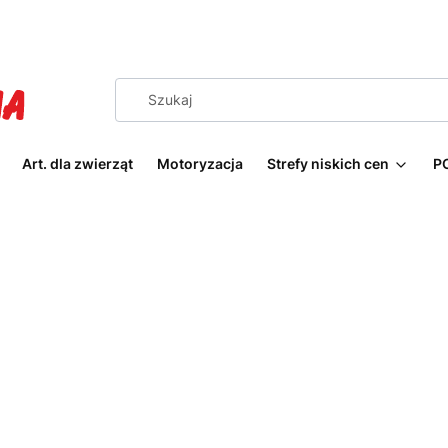
Art. dla zwierząt
Motoryzacja
Strefy niskich cen
P