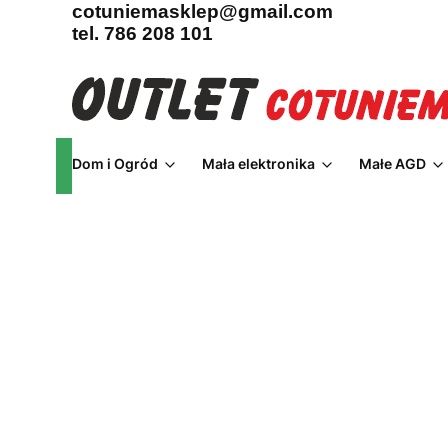
cotuniemasklep@gmail.com
tel. 786 208 101
Dom i Ogród
Mała elektronika
Małe AGD