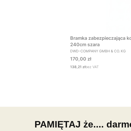
Bramka zabezpieczająca ko
240cm szara
PRODUCENT
DWD-COMPANY GMBH & CO. KG
Cena
170,00 zł
Cena
138,21 zł
bez VAT
PAMIĘTAJ że.... dar