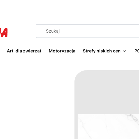
Art. dla zwierząt
Motoryzacja
Strefy niskich cen
P