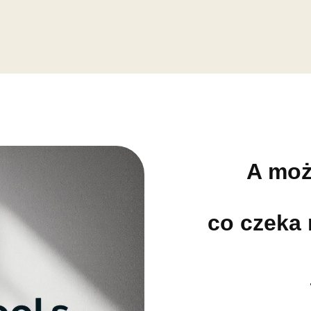
A moż
co czeka 